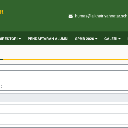
AR
humas@alkhairiyahnatar.sch.
DIREKTORI
PENDAFTARAN ALUMNI
SPMB 2026
GALERI