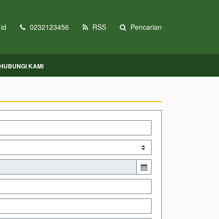
id
0232123456
RSS
Pencarian
HUBUNGI KAMI